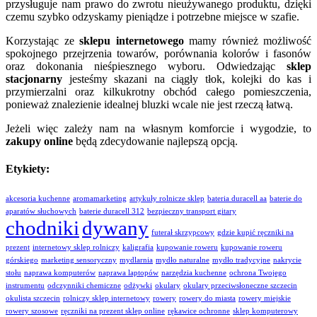
przysługuje nam prawo do zwrotu nieużywanego produktu, dzięki
czemu szybko odzyskamy pieniądze i potrzebne miejsce w szafie.
Korzystając ze
sklepu internetowego
mamy również możliwość
spokojnego przejrzenia towarów, porównania kolorów i fasonów
oraz dokonania nieśpiesznego wyboru. Odwiedzając
sklep
stacjonarny
jesteśmy skazani na ciągły tłok, kolejki do kas i
przymierzalni oraz kilkukrotny obchód całego pomieszczenia,
ponieważ znalezienie idealnej bluzki wcale nie jest rzeczą łatwą.
Jeżeli więc zależy nam na własnym komforcie i wygodzie, to
zakupy online
będą zdecydowanie najlepszą opcją.
Etykiety:
akcesoria kuchenne
aromamarketing
artykuły rolnicze sklep
bateria duracell aa
baterie do
aparatów słuchowych
baterie duracell 312
bezpieczny transport gitary
chodniki
dywany
futerał skrzypcowy
gdzie kupić ręczniki na
prezent
internetowy sklep rolniczy
kaligrafia
kupowanie roweru
kupowanie roweru
górskiego
marketing sensoryczny
mydlarnia
mydło naturalne
mydło tradycyjne
nakrycie
stołu
naprawa komputerów
naprawa laptopów
narzędzia kuchenne
ochrona Twojego
instrumentu
odczynniki chemiczne
odżywki
okulary
okulary przeciwsłoneczne szczecin
okulista szczecin
rolniczy sklep internetowy
rowery
rowery do miasta
rowery miejskie
rowery szosowe
ręczniki na prezent sklep online
rękawice ochronne
sklep komputerowy