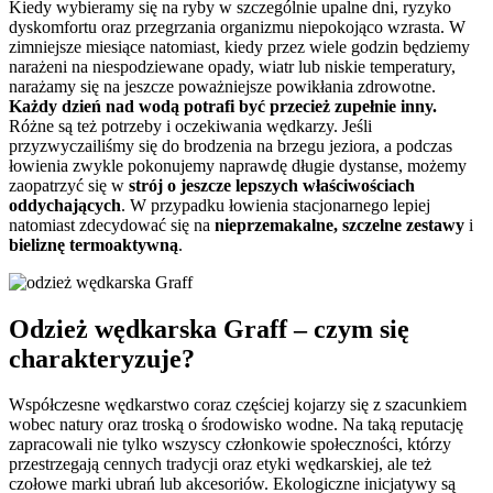
Kiedy wybieramy się na ryby w szczególnie upalne dni, ryzyko
dyskomfortu oraz przegrzania organizmu niepokojąco wzrasta. W
zimniejsze miesiące natomiast, kiedy przez wiele godzin będziemy
narażeni na niespodziewane opady, wiatr lub niskie temperatury,
narażamy się na jeszcze poważniejsze powikłania zdrowotne.
Każdy dzień nad wodą potrafi być przecież zupełnie inny.
Różne są też potrzeby i oczekiwania wędkarzy. Jeśli
przyzwyczailiśmy się do brodzenia na brzegu jeziora, a podczas
łowienia zwykle pokonujemy naprawdę długie dystanse, możemy
zaopatrzyć się w
strój o jeszcze lepszych właściwościach
oddychających
. W przypadku łowienia stacjonarnego lepiej
natomiast zdecydować się na
nieprzemakalne, szczelne zestawy
i
bieliznę termoaktywną
.
Odzież wędkarska Graff – czym się
charakteryzuje?
Współczesne wędkarstwo coraz częściej kojarzy się z szacunkiem
wobec natury oraz troską o środowisko wodne. Na taką reputację
zapracowali nie tylko wszyscy członkowie społeczności, którzy
przestrzegają cennych tradycji oraz etyki wędkarskiej, ale też
czołowe marki ubrań lub akcesoriów.
Ekologiczne inicjatywy są