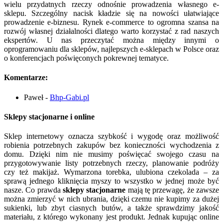
wielu przydatnych rzeczy odnośnie prowadzenia własnego e-
sklepu. Szczególny nacisk kładzie się na nowości ułatwiające
prowadzenie e-biznesu. Rynek e-commerce to ogromna szansa na
rozwój własnej działalności dlatego warto korzystać z rad naszych
ekspertów. U nas przeczytać można między innymi o
oprogramowaniu dla sklepów, najlepszych e-sklepach w Polsce oraz
o konferencjach poświęconych pokrewnej tematyce.
Komentarze:
Paweł
-
Bhp-Gabi.pl
Sklepy stacjonarne i online
Sklep internetowy oznacza szybkość i wygodę oraz możliwość
robienia potrzebnych zakupów bez konieczności wychodzenia z
domu. Dzięki nim nie musimy poświęcać swojego czasu na
przygotowywanie listy potrzebnych rzeczy, planowanie podróży
czy też makijaż. Wymarzona torebka, ulubiona czekolada – za
sprawą jednego kliknięcia myszy to wszystko w jednej może być
nasze. Co prawda
sklepy stacjonarne
mają tę przewagę, że zawsze
można zmierzyć w nich ubrania, dzięki czemu nie kupimy za dużej
sukienki, lub zbyt ciasnych butów, a także sprawdzimy jakość
materiału, z którego wykonany jest produkt. Jednak kupując online