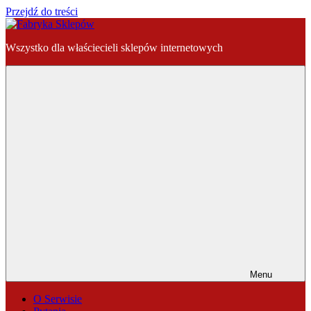
Przejdź do treści
Fabryka
Wszystko dla właściecieli sklepów internetowych
Sklepów
Menu
O Serwisie