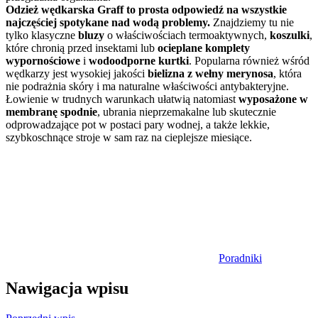
Odzież wędkarska Graff to prosta odpowiedź na wszystkie
najczęściej spotykane nad wodą problemy.
Znajdziemy tu nie
tylko klasyczne
bluzy
o właściwościach termoaktywnych,
koszulki
,
które chronią przed insektami lub
ocieplane komplety
wypornościowe
i
wodoodporne kurtki
. Popularna również wśród
wędkarzy jest wysokiej jakości
bielizna z wełny merynosa
, która
nie podrażnia skóry i ma naturalne właściwości antybakteryjne.
Łowienie w trudnych warunkach ułatwią natomiast
wyposażone w
membranę spodnie
, ubrania nieprzemakalne lub skutecznie
odprowadzające pot w postaci pary wodnej, a także lekkie,
szybkoschnące stroje w sam raz na cieplejsze miesiące.
Poradniki
Nawigacja wpisu