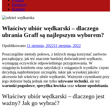
Pytania
Partnerzy
Kontakt
Właściwy ubiór wędkarski – dlaczego
ubrania Graff są najlepszym wyborem?
Opublikowano
11 sierpnia, 2022
11 sierpnia, 2022
Poszczególne metody połowu, z których mogą korzystać zarówno
początkujący, jak też znacznie bardziej doświadczeni wędkarze,
wymagają oczywiście odpowiedniego przygotowania. W
osiągnięciu komfortu oraz satysfakcji z osiąganych wyników często
decydują najdrobniejsze szczegóły, takie jak wysokiej jakości
akcesoria lub właściwy ubiór wędkarski. Ważnymi czynnikami przy
jego doborze będą jednak nie tylko
używane techniki
, ale też
warunki pogodowe
,
specyfika łowiska
oraz
własne upodobania
.
Właściwy ubiór wędkarski – dlaczego jest
ważny? Jak go wybrać?