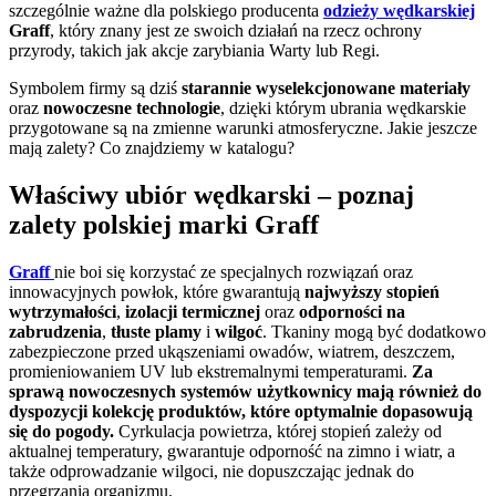
szczególnie ważne dla polskiego producenta
odzieży wędkarskiej
Graff
, który znany jest ze swoich działań na rzecz ochrony
przyrody, takich jak akcje zarybiania Warty lub Regi.
Symbolem firmy są dziś
starannie wyselekcjonowane materiały
oraz
nowoczesne technologie
, dzięki którym ubrania wędkarskie
przygotowane są na zmienne warunki atmosferyczne. Jakie jeszcze
mają zalety? Co znajdziemy w katalogu?
Właściwy ubiór wędkarski – poznaj
zalety polskiej marki Graff
Graff
nie boi się korzystać ze specjalnych rozwiązań oraz
innowacyjnych powłok, które gwarantują
najwyższy stopień
wytrzymałości
,
izolacji termicznej
oraz
odporności na
zabrudzenia
,
tłuste plamy
i
wilgoć
. Tkaniny mogą być dodatkowo
zabezpieczone przed ukąszeniami owadów, wiatrem, deszczem,
promieniowaniem UV lub ekstremalnymi temperaturami.
Za
sprawą nowoczesnych systemów użytkownicy mają również do
dyspozycji kolekcję produktów, które optymalnie dopasowują
się do pogody.
Cyrkulacja powietrza, której stopień zależy od
aktualnej temperatury, gwarantuje odporność na zimno i wiatr, a
także odprowadzanie wilgoci, nie dopuszczając jednak do
przegrzania organizmu.