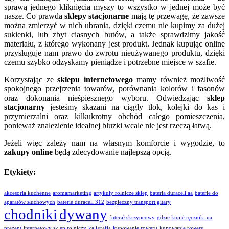
sprawą jednego kliknięcia myszy to wszystko w jednej może być
nasze. Co prawda
sklepy stacjonarne
mają tę przewagę, że zawsze
można zmierzyć w nich ubrania, dzięki czemu nie kupimy za dużej
sukienki, lub zbyt ciasnych butów, a także sprawdzimy jakość
materiału, z którego wykonany jest produkt. Jednak kupując online
przysługuje nam prawo do zwrotu nieużywanego produktu, dzięki
czemu szybko odzyskamy pieniądze i potrzebne miejsce w szafie.
Korzystając ze
sklepu internetowego
mamy również możliwość
spokojnego przejrzenia towarów, porównania kolorów i fasonów
oraz dokonania nieśpiesznego wyboru. Odwiedzając
sklep
stacjonarny
jesteśmy skazani na ciągły tłok, kolejki do kas i
przymierzalni oraz kilkukrotny obchód całego pomieszczenia,
ponieważ znalezienie idealnej bluzki wcale nie jest rzeczą łatwą.
Jeżeli więc zależy nam na własnym komforcie i wygodzie, to
zakupy online
będą zdecydowanie najlepszą opcją.
Etykiety:
akcesoria kuchenne
aromamarketing
artykuły rolnicze sklep
bateria duracell aa
baterie do
aparatów słuchowych
baterie duracell 312
bezpieczny transport gitary
chodniki
dywany
futerał skrzypcowy
gdzie kupić ręczniki na
prezent
internetowy sklep rolniczy
kaligrafia
kupowanie roweru
kupowanie roweru