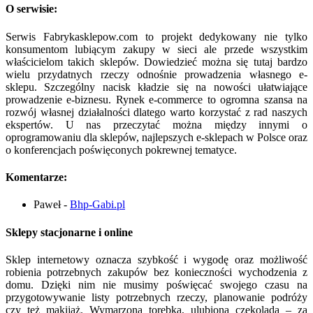
O serwisie:
Serwis Fabrykasklepow.com to projekt dedykowany nie tylko
konsumentom lubiącym zakupy w sieci ale przede wszystkim
właścicielom takich sklepów. Dowiedzieć można się tutaj bardzo
wielu przydatnych rzeczy odnośnie prowadzenia własnego e-
sklepu. Szczególny nacisk kładzie się na nowości ułatwiające
prowadzenie e-biznesu. Rynek e-commerce to ogromna szansa na
rozwój własnej działalności dlatego warto korzystać z rad naszych
ekspertów. U nas przeczytać można między innymi o
oprogramowaniu dla sklepów, najlepszych e-sklepach w Polsce oraz
o konferencjach poświęconych pokrewnej tematyce.
Komentarze:
Paweł
-
Bhp-Gabi.pl
Sklepy stacjonarne i online
Sklep internetowy oznacza szybkość i wygodę oraz możliwość
robienia potrzebnych zakupów bez konieczności wychodzenia z
domu. Dzięki nim nie musimy poświęcać swojego czasu na
przygotowywanie listy potrzebnych rzeczy, planowanie podróży
czy też makijaż. Wymarzona torebka, ulubiona czekolada – za