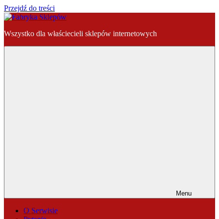
Przejdź do treści
Fabryka
Wszystko dla właściecieli sklepów internetowych
Sklepów
Menu
O Serwisie